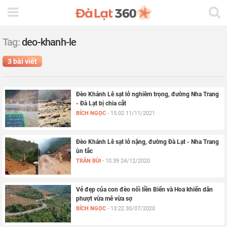
Tag:
deo-khanh-le
3 bài viết
Đèo Khánh Lê sạt lở nghiêm trọng, đường Nha Trang
- Đà Lạt bị chia cắt
BÍCH NGỌC
-
15:02 11/11/2021
Đèo Khánh Lê sạt lở nặng, đường Đà Lạt - Nha Trang
ùn tắc
TRÂN BÙI
-
10:39 24/12/2020
Vẻ đẹp của con đèo nối liền Biển và Hoa khiến dân
phượt vừa mê vừa sợ
BÍCH NGỌC
-
13:22 30/07/2020