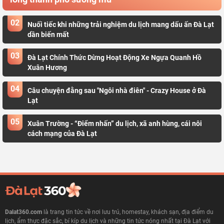
02
Nuối tiếc khi những trải nghiệm du lịch mang dấu ấn Đà Lạt
dần biến mất
03
Đà Lạt Chính Thức Dừng Hoạt Động Xe Ngựa Quanh Hồ
Xuân Hương
04
Câu chuyện đằng sau "Ngôi nhà điên" - Crazy House ở Đà
Lạt
05
Xuân Trường - “Điểm nhấn” du lịch, xã anh hùng, cái nôi
cách mạng của Đà Lạt
Dalat360.com
là trang tin tức về nơi lưu trú, homestay, khách sạn, địa điểm du
lịch, ẩm thực đặc sắc, bí kíp du lịch và những tin tức nóng nhất tại Đà Lạt với