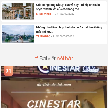
Góc Hongkong Đà Lạt xưa và nay - Bí kíp check in
style "chanh xả" của các nàng thơ
MINH MINH
-
15:41 23/09/2022
Những địa điểm chụp hình đẹp ở Đà Lạt free không
mất phí 2022
TRANGBTQ
-
14:54 09/06/2022
#
Bài viết
nổi bật
01