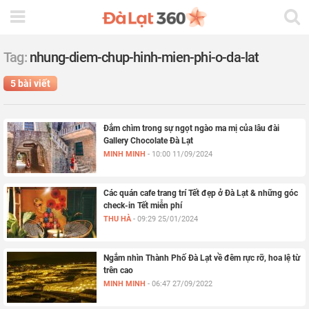
Tag:
nhung-diem-chup-hinh-mien-phi-o-da-lat
5 bài viết
Đắm chìm trong sự ngọt ngào ma mị của lâu đài
Gallery Chocolate Đà Lạt
MINH MINH
-
10:00 11/09/2024
Các quán cafe trang trí Tết đẹp ở Đà Lạt & những góc
check-in Tết miễn phí
THU HÀ
-
09:29 25/01/2024
Ngắm nhìn Thành Phố Đà Lạt về đêm rực rỡ, hoa lệ từ
trên cao
MINH MINH
-
06:47 27/09/2022