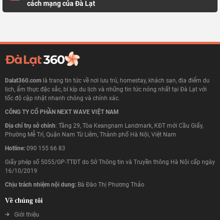
cách mạng của Đà Lạt
Dalat360.com
là trang tin tức về nơi lưu trú, homestay, khách sạn, địa điểm du
lịch, ẩm thực đặc sắc, bí kíp du lịch và những tin tức nóng nhất tại Đà Lạt với
tốc độ cập nhật nhanh chóng và chính xác.
CÔNG TY CỔ PHẦN NEXT WAVE VIỆT NAM
Địa chỉ trụ sở chính
: Tầng 29, Tòa Keangnam Landmark, KĐT mới Cầu Giấy,
Phường Mễ Trì, Quận Nam Từ Liêm, Thành phố Hà Nội, Việt Nam
Hotline:
090 155 66 83
Giấy phép số 5055/GP-TTĐT do Sở Thông tin và Truyền thông Hà Nội cấp ngày
16/10/2019
Chịu trách nhiệm nội dung:
Bà Đào Thị Phương Thảo
Về chúng tôi
Giới thiệu