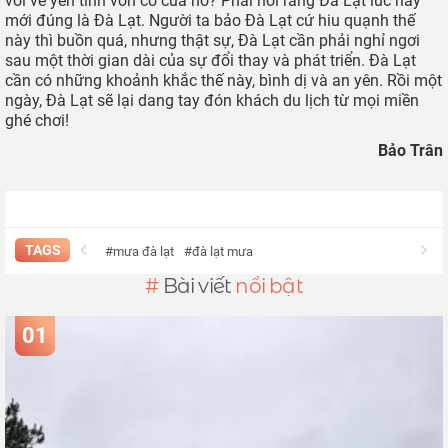
với vẻ yên tĩnh vốn có của nó? Phải nói rằng Đà Lạt lúc này
mới đúng là Đà Lạt. Người ta bảo Đà Lạt cứ hiu quạnh thế
này thì buồn quá, nhưng thật sự, Đà Lạt cần phải nghỉ ngơi
sau một thời gian dài của sự đổi thay và phát triển. Đà Lạt
cần có những khoảnh khắc thế này, bình dị và an yên. Rồi một
ngày, Đà Lạt sẽ lại dang tay đón khách du lịch từ mọi miền
ghé chơi!
Bảo Trân
TAGS
#mưa đà lạt
#đà lạt mưa
#
Bài viết
nổi bật
01