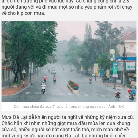
ai đó trên đường phố vào lúc này. Có chăng cũng chỉ là 2,3
người đang vội vã đi mua một số nhu yếu phẩm rồi vội chạy
về cho kịp cơn mưa.
Cơn mưa chiều đã xóa đi sự oi ả trong những ngày qua - Ảnh: TĐK
Mưa Đà Lạt dễ khiến người ta nghĩ về những kỹ niệm xưa cũ.
Chắc hẳn khi nhìn những giọt mưa đầu mùa len qua khung
cửa sổ, nhiều người sẽ bất chợt thẩn thờ, miên man nhớ về
một vùng ký ức nào đó cùng Đà Lạt. Là những buổi chiều