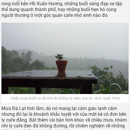
rong ruổi bên Hồ Xuân Hương, những buổi sáng đạp xe tập
thể dung quanh thành phố, hay những buổi hẹn hò cùng
người thương ở một góc quán cafe nhỏ xinh nào đó.
Chiều mưa khiến ta dễ nhớ về những kỷ niệm xưa cũ - Ảnh: Uyên Trinh
Mưa Đà Lạt tình lắm, dù nó mang lại cảm giác lạnh căm
nhưng đó lại là khoảnh khắc tuyệt vời của một kẻ cô đơn bên
ly cafe đắng. Bật thêm vài bản tình khúc về chiều mưa, nhâm
nhi ly cafe đen đá không đường, rồi chiêm nghiệm về những