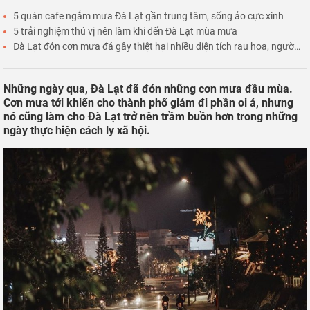
5 quán cafe ngắm mưa Đà Lạt gần trung tâm, sống ảo cực xinh
5 trải nghiệm thú vị nên làm khi đến Đà Lạt mùa mưa
Đà Lạt đón cơn mưa đá gây thiệt hại nhiều diện tích rau hoa, người
nông dân 'khóc ròng'
Những ngày qua, Đà Lạt đã đón những cơn mưa đầu mùa.
Cơn mưa tới khiến cho thành phố giảm đi phần oi ả, nhưng
nó cũng làm cho Đà Lạt trở nên trầm buồn hơn trong những
ngày thực hiện cách ly xã hội.