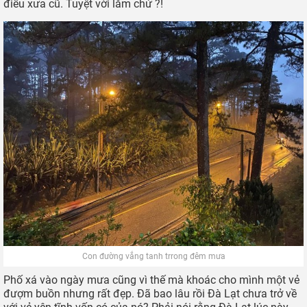
điều xưa cũ. Tuyệt vời lắm chứ ?!
Con đường vắng tanh trrong đêm mưa
Phố xá vào ngày mưa cũng vì thế mà khoác cho mình một vẻ
đượm buồn nhưng rất đẹp. Đã bao lâu rồi Đà Lạt chưa trở về