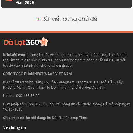
Đán 2025
#
Bài viết cùng chủ đề
Dalat360.com
là trang tin tức về nơi lưu trú, homestay, khách sạn, địa điểm du
lịch, ẩm thực đặc sắc, bí kíp du lịch và những tin tức nóng nhất tại Đà Lạt với
tốc độ cập nhật nhanh chóng và chính xác.
CÔNG TY CỔ PHẦN NEXT WAVE VIỆT NAM
Địa chỉ trụ sở chính
: Tầng 29, Tòa Keangnam Landmark, KĐT mới Cầu Giấy,
Phường Mễ Trì, Quận Nam Từ Liêm, Thành phố Hà Nội, Việt Nam
Hotline:
090 155 66 83
Giấy phép số 5055/GP-TTĐT do Sở Thông tin và Truyền thông Hà Nội cấp ngày
16/10/2019
Chịu trách nhiệm nội dung:
Bà Đào Thị Phương Thảo
Về chúng tôi