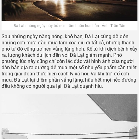
Đà Lạt những ngày này trở nên trầm buồn hơn hẳn - Ảnh: Trần Tân
Sau những ngày nắng nóng, khô hạn, Đà Lạt cũng đã đón
những cơn mưa đầu mùa làm xoa dịu đi tất cả, nhưng thành
phố từ đó cũng trở nên vắng lặng hơn. Kể từ khi dịch bệnh xảy
ra, lượng khách du lịch đến với Đà Lạt giảm mạnh. Phố
phường lúc này cũng chỉ còn lác đác vài hình ảnh của người
dân bản địa ra đường để mua một số nhu yếu phẩm cần thiết
trong giai đoạn thực hiện cách ly xã hội. Và khi trời đổ cơn
mưa, Đà Lạt lại thêm phần vắng lặng, hầu hết mọi nẻo đường
đều không có người qua lại. Đà Lạt quạnh hiu.