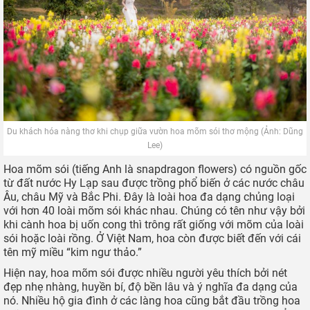
Du khách hóa nàng thơ khi chụp giữa vườn hoa mõm sói thơ mộng (Ảnh: Dũng
Lee)
Hoa mõm sói (tiếng Anh là snapdragon flowers) có nguồn gốc
từ đất nước Hy Lạp sau được trồng phổ biến ở các nước châu
Âu, châu Mỹ và Bắc Phi. Đây là loài hoa đa dạng chủng loại
với hơn 40 loài mõm sói khác nhau. Chúng có tên như vậy bởi
khi cành hoa bị uốn cong thì trông rất giống với mõm của loài
sói hoặc loài rồng. Ở Việt Nam, hoa còn được biết đến với cái
tên mỹ miều “kim ngư thảo.”
Hiện nay, hoa mõm sói được nhiều người yêu thích bởi nét
đẹp nhẹ nhàng, huyền bí, độ bền lâu và ý nghĩa đa dạng của
nó. Nhiều hộ gia đình ở các làng hoa cũng bắt đầu trồng hoa