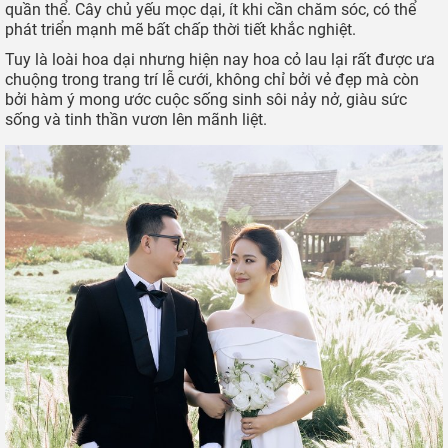
Mùa cỏ lau ở The Florest (Ảnh: Khoa Minh Nguyen)
Ngay cả ở Đà Lạt cũng hiếm có địa chỉ chụp hoa cỏ lau nào
đẹp. Nếu muốn check-in cùng loài hoa giản dị này, các bạn
đừng quên ghé The Florest - nơi có
cánh đồng hoa cỏ lau Đà
Lạt
rộng mênh mông cho du khách chiêm ngưỡng cảnh hoa
nở rộ bạt ngàn trên sườn đồi.