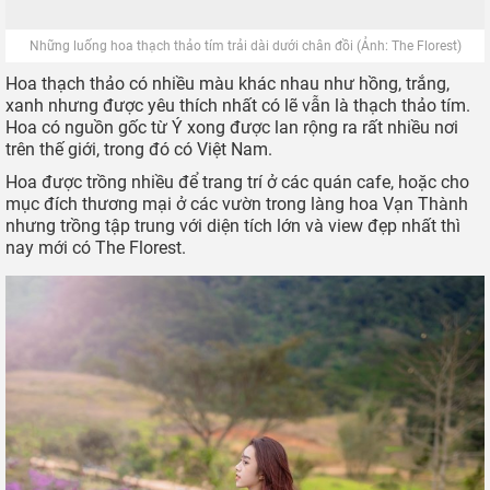
Đà Lạt không chỉ được gọi tên “thành phố ngàn hoa” mà còn
gắn liền với nhiều truyền thuyết về tình yêu thủy chung, son
sắt. Chính vì vậy mà loài hoa thạch thảo tím - biểu tượng của
tình yêu chân thành - như được tạo ra cho xứ sở sương mù
vậy.