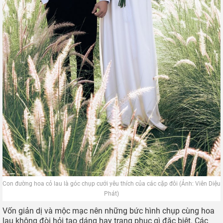
Vườn hoa lau cho cảm giác yên bình nhẹ nhõm (Ảnh: Ha Trang)
Cỏ lau trong văn hóa Việt Nam tượng trưng cho sức mạnh tập
thể và gắn liền với sự tích vua Đinh tập trận rồi dẹp loạn 12 sứ
quân. Cây cỏ lau không mọc đơn lẻ mà luôn tồn tại thành
quần thể. Cây chủ yếu mọc dại, ít khi cần chăm sóc, có thể
phát triển mạnh mẽ bất chấp thời tiết khắc nghiệt.
Tuy là loài hoa dại nhưng hiện nay hoa cỏ lau lại rất được ưa
chuộng trong trang trí lễ cưới, không chỉ bởi vẻ đẹp mà còn
bởi hàm ý mong ước cuộc sống sinh sôi nảy nở, giàu sức
sống và tinh thần vươn lên mãnh liệt.