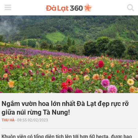
Ngắm vườn hoa lớn nhất Đà Lạt đẹp rực rỡ
giữa núi rừng Tà Nung!
THU HÀ
-
08:55 02/02/2023
Khuôn viên có tổng diện tích lên tới hơn 60 hecta, được bao