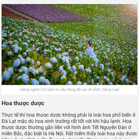
Hàng nghìn m2 cẩm tú cầu đang độ rực rỡ (Ảnh: Dũng Lee)
Hoa thược dược
Thực tế thì hoa thược dược không phải là loài hoa phổ biến ở
Đà Lạt mặc dù hoa sinh trưởng rất tốt với khí hậu lạnh. Hoa
thược dược thường gắn liền với hình ảnh Tết Nguyên Đán ở
miền Bắc, đặc biệt là Hà Nội. Rất hiếm thấy loài hoa này được