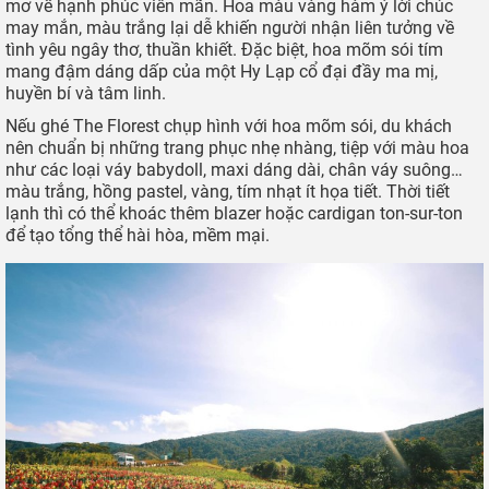
mơ về hạnh phúc viên mãn. Hoa màu vàng hàm ý lời chúc
may mắn, màu trắng lại dễ khiến người nhận liên tưởng về
tình yêu ngây thơ, thuần khiết. Đặc biệt, hoa mõm sói tím
mang đậm dáng dấp của một Hy Lạp cổ đại đầy ma mị,
huyền bí và tâm linh.
Nếu ghé The Florest chụp hình với hoa mõm sói, du khách
nên chuẩn bị những trang phục nhẹ nhàng, tiệp với màu hoa
như các loại váy babydoll, maxi dáng dài, chân váy suông…
màu trắng, hồng pastel, vàng, tím nhạt ít họa tiết. Thời tiết
lạnh thì có thể khoác thêm blazer hoặc cardigan ton-sur-ton
để tạo tổng thể hài hòa, mềm mại.