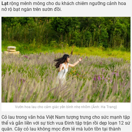
Triền hoa thạch thảo và xác pháo trông xa như những dải màu rực rỡ (Ảnh: The
Florest)
Hoa cỏ lau
Có lẽ chưa cần đến Đà Lạt, các bạn cũng đã bắt gặp những
bụi hoa cỏ lau rải rác từ Bắc vào Nam trên mọi miền của đất
nước. Trước đây, cỏ lau mọc bạt ngàn ở khe suối, bờ sông
hoặc những bãi đất bỏ hoang. Ngày nay, các thành phố gần
như không còn đất trống, các tỉnh thành lân cận cũng liên tiếp
xây dựng khu công nghiệp, đô thị nên ít thấy cỏ lau mọc dại
như trước.