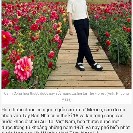
Cánh đồng hoa thược dược gây sốt mạng xã hội tại The Florest (Ảnh: Phuong
Maza)
Hoa thược dược có nguồn gốc sâu xa từ Mexico, sau đó du
nhập vào Tây Ban Nha cuối thế kỉ 18 và lan rộng sang các
nước khác ở châu Âu. Tại Việt Nam, hoa thược dược mới
được trồng từ khoảng những năm 1970 và nay phổ biến nhất