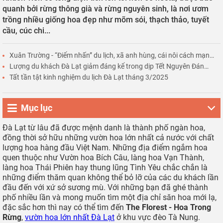
quanh bởi rừng thông già và rừng nguyên sinh, là nơi ươm
trồng nhiều giống hoa đẹp như mõm sói, thạch thảo, tuyết
cầu, cúc chi...
Xuân Trường - “Điểm nhấn” du lịch, xã anh hùng, cái nôi cách mạng
của Đà Lạt
Lượng du khách Đà Lạt giảm đáng kể trong dịp Tết Nguyên Đán
2025
Tất tần tật kinh nghiệm du lịch Đà Lạt tháng 3/2025
Mục lục
Đà Lạt từ lâu đã được mệnh danh là thành phố ngàn hoa,
đồng thời sở hữu những vườn hoa lớn nhất cả nước với chất
lượng hoa hàng đầu Việt Nam. Những địa điểm ngắm hoa
quen thuộc như Vườn hoa Bích Câu, làng hoa Vạn Thành,
làng hoa Thái Phiên hay thung lũng Tình Yêu chắc chắn là
những điểm thăm quan không thể bỏ lỡ của các du khách lần
đầu đến với xứ sở sương mù. Với những bạn đã ghé thành
phố nhiều lần và mong muốn tìm một địa chỉ săn hoa mới lạ,
đặc sắc hơn thì nay có thể tìm đến
The Florest - Hoa Trong
Rừng
,
vườn hoa lớn nhất Đà Lạt
ở khu vực đèo Tà Nung.