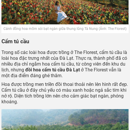
Cánh đồng hoa mõm sói bạt ngàn giữa thung lũng Tà Nung (Ảnh: The Florest)
Cẩm tú cầu
Trong số các loài hoa được trồng ở The Florest, cẩm tú cầu là
loài hoa đặc trưng nhất của Đà Lạt. Thực ra, thành phố đã có
nhiều địa chỉ ngắm hoa cẩm tú cầu, từ công viên đến khu du
lịch, nhưng
đồi hoa cẩm tú cầu Đà Lạt
ở The Florest vẫn là
một địa điểm đáng ghé thăm.
Hoa được trồng men triền đồi thoai thoải nên lên hình rất đẹp.
Cẩm tú cầu ở đây chủ yếu có màu xanh hoặc ngả sắc tím khi
nở rộ. Diện tích trồng lớn nên cho cảm giác bạt ngàn, phóng
khoáng.