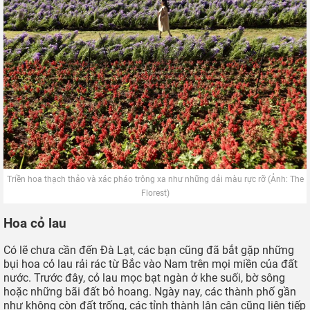
Sắc tím nổi bật của thạch thảo giữa khung cảnh núi rừng hoang sơ (Ảnh: Dũng
Lee)
Các luống thạch thảo tím trải dài tít tắp trên sườn đồi, xa xa là
khung cảnh rừng thông già và đồi núi hoang sơ. Loài hoa nhỏ
bé đôi khi bị bỏ qua bởi hương sắc giản dị nay khiến du khách
ngỡ ngàng khi xuất hiện bạt ngàn trước mắt. Chỉ khi chứng
kiến cả
cánh đồng hoa thạch thảo Đà Lạt
mênh mông trong