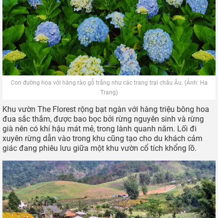
Con đường hoa với hàng rào gỗ trắng như các trang trại châu Âu. (Ảnh: Ha
Trang)
Khu vườn The Florest rộng bạt ngàn với hàng triệu bông hoa
đua sắc thắm, được bao bọc bởi rừng nguyên sinh và rừng
già nên có khí hậu mát mẻ, trong lành quanh năm. Lối đi
xuyên rừng dẫn vào trong khu cũng tạo cho du khách cảm
giác đang phiêu lưu giữa một khu vườn cổ tích khổng lồ.