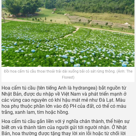
Đồi hoa cẩm tú cầu thoai thoải trải dài xuống bãi cỏ sát rừng thông. (Ảnh: The
Florest)
Hoa cẩm tú cầu (tên tiếng Anh là hydrangea) bắt nguồn từ
Nhật Bản, được du nhập về Việt Nam và phát triển mạnh ở
các vùng cao nguyên có khí hậu mát mẻ như Đà Lạt. Màu
hoa phụ thuộc phần lớn vào độ PH của đất, có thể có màu
trắng, xanh lam, tím hoặc hồng.
Hoa cẩm tú cầu gắn liền với ý nghĩa chân thành, thể hiện sự
biết ơn và thành tâm của người gửi tới người nhận. Ở Nhật
Bản, hoa thường được tặng thay lời xin lỗi hoặc từ chối lời