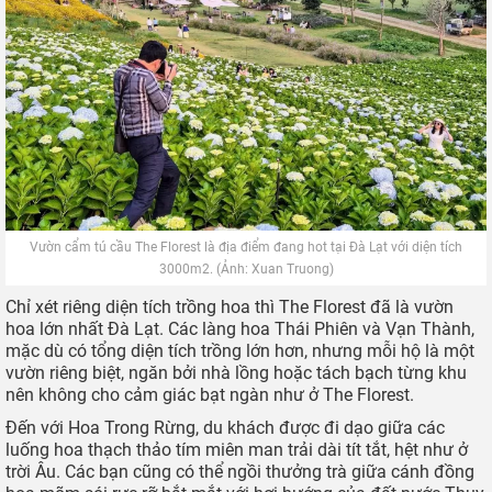
Vườn cẩm tú cầu The Florest là địa điểm đang hot tại Đà Lạt với diện tích
3000m2. (Ảnh: Xuan Truong)
Chỉ xét riêng diện tích trồng hoa thì The Florest đã là vườn
hoa lớn nhất Đà Lạt. Các làng hoa Thái Phiên và Vạn Thành,
mặc dù có tổng diện tích trồng lớn hơn, nhưng mỗi hộ là một
vườn riêng biệt, ngăn bởi nhà lồng hoặc tách bạch từng khu
nên không cho cảm giác bạt ngàn như ở The Florest.
Đến với Hoa Trong Rừng, du khách được đi dạo giữa các
luống hoa thạch thảo tím miên man trải dài tít tắt, hệt như ở
trời Âu. Các bạn cũng có thể ngồi thưởng trà giữa cánh đồng