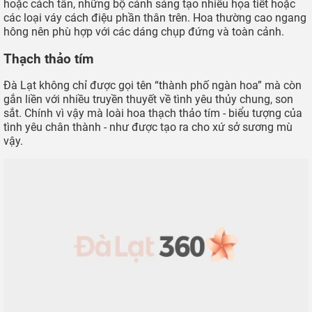
Triền hoa thược dược bắt mắt khi nhìn từ đỉnh đồi (Ảnh: Thuy Dung)
Những trang phục lý tưởng nhất để sống ảo với cánh đồng
hoa thược dược ở The Florest bao gồm áo dài truyền thống
hoặc cách tân, những bộ cánh sáng tạo nhiều họa tiết hoặc
các loại váy cách điệu phần thân trên. Hoa thường cao ngang
hông nên phù hợp với các dáng chụp đứng và toàn cảnh.
Thạch thảo tím