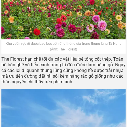
Khu vườn rực rỡ được bao bọc bởi rừng thông già trong thung lũng Tà Nung
(Ảnh: The Florest)
The Florest hạn chế tối đa các vật liệu bê tông cốt thép. Toàn
bộ bàn ghế và tiểu cảnh trang trí đều được làm bằng gỗ. Ngay
cả các lối đi quanh thung lũng cũng không hề được trải nhựa
mà ưu tiên đường đất rải sỏi kèm hàng rào gỗ giống như các
thảo nguyên chỉ thấy trên phim ảnh.