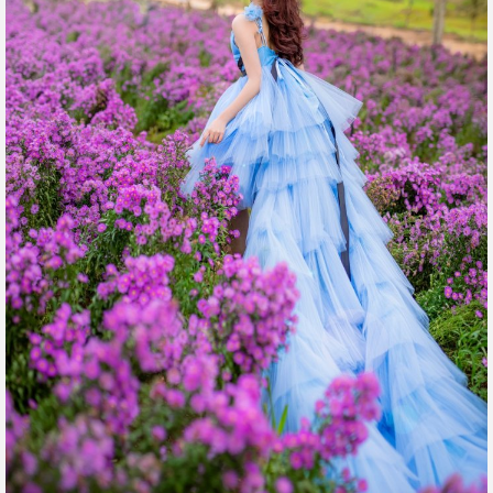
Những luống hoa thạch thảo tím trải dài dưới chân đồi (Ảnh: The Florest)
Hoa thạch thảo có nhiều màu khác nhau như hồng, trắng,
xanh nhưng được yêu thích nhất có lẽ vẫn là thạch thảo tím.
Hoa có nguồn gốc từ Ý xong được lan rộng ra rất nhiều nơi
trên thế giới, trong đó có Việt Nam.
Hoa được trồng nhiều để trang trí ở các quán cafe, hoặc cho
mục đích thương mại ở các vườn trong làng hoa Vạn Thành
nhưng trồng tập trung với diện tích lớn và view đẹp nhất thì