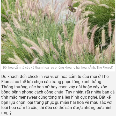
Đồi hoa cẩm tú cầu và thảm hoa lau phóng khoáng hài hòa. (Ảnh: The Florest)
Du khách đến check-in với vườn hoa cẩm tú cầu mới ở The
Florest có thể lựa chọn các trang phục tông xanh-trắng.
Thông thường, các bạn nữ hay chọn váy dài hoặc váy xòe
bồng bềnh phong cách công chúa. Tuy nhiên, rất nhiều bạn cá
tính mặc menswear cùng tông mà lên hình cực nghệ. Bất kể
bạn lựa chọn loại trang phục gì, miễn hài hòa về màu sắc với
loài hoa cẩm tú cầu, thì đều có thể săn được những bức hình
ưng ý.