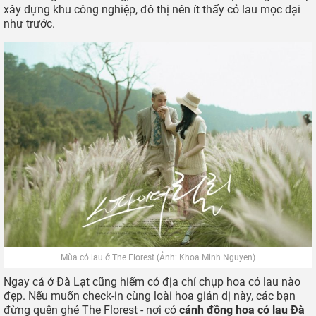
thung lũng Hoa Trong Rừng - Tà Nung, các bạn mới thực sự
hiểu tại sao con người lại say đắm vẻ đẹp của hoa cỏ đến thế.
Để bắt trọn không gian nên thơ của đồi hoa thạch thảo tím ở
The Florest Đà Lạt, du khách nên chụp góc rộng lấy toàn
cảnh. Các trang phục lên hình đẹp nhất là các loại váy dáng
dài, tông trắng-hồng-tím, hoặc măng tô dáng dài. Chẳng cần
tạo dáng nhiều, các nàng chỉ cần đi dạo giữa luống hoa thôi
là đã có khoảnh khắc đẹp mãn nhãn làm kỉ niệm rồi.