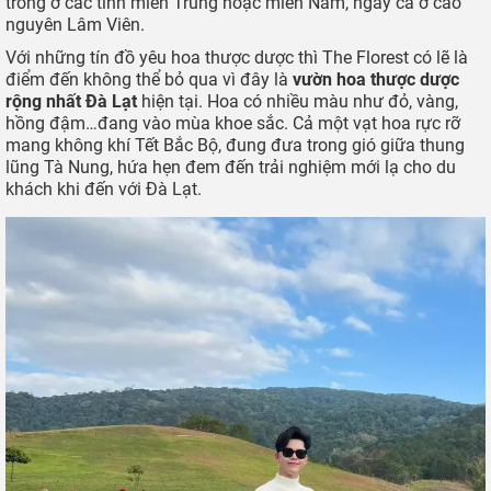
trồng ở các tỉnh miền Trung hoặc miền Nam, ngay cả ở cao
nguyên Lâm Viên.
Với những tín đồ yêu hoa thược dược thì The Florest có lẽ là
điểm đến không thể bỏ qua vì đây là
vườn hoa thược dược
rộng nhất Đà Lạt
hiện tại. Hoa có nhiều màu như đỏ, vàng,
hồng đậm…đang vào mùa khoe sắc. Cả một vạt hoa rực rỡ
mang không khí Tết Bắc Bộ, đung đưa trong gió giữa thung
lũng Tà Nung, hứa hẹn đem đến trải nghiệm mới lạ cho du
khách khi đến với Đà Lạt.