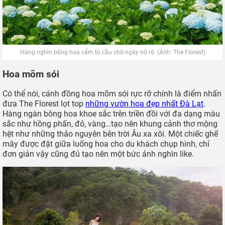
Hàng nghìn bông hoa cẩm tú cầu chờ ngày nở rộ. (Ảnh: The Florest)
Hoa mõm sói
Có thể nói, cánh đồng hoa mõm sói rực rỡ chính là điểm nhấn
đưa The Florest lọt top
những vườn hoa đẹp nhất Đà Lạt
.
Hàng ngàn bông hoa khoe sắc trên triền đồi với đa dạng màu
sắc như hồng phấn, đỏ, vàng…tạo nên khung cảnh thơ mộng
hệt như những thảo nguyên bên trời Âu xa xôi. Một chiếc ghế
mây được đặt giữa luống hoa cho du khách chụp hình, chỉ
đơn giản vậy cũng đủ tạo nên một bức ảnh nghìn like.