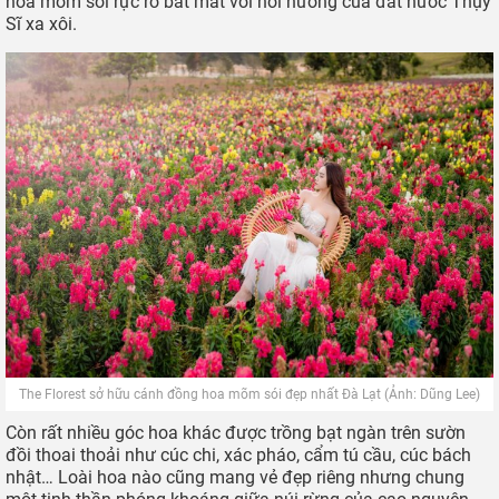
hoa mõm sói rực rỡ bắt mắt với hơi hướng của đất nước Thụy
Sĩ xa xôi.
The Florest sở hữu cánh đồng hoa mõm sói đẹp nhất Đà Lạt (Ảnh: Dũng Lee)
Còn rất nhiều góc hoa khác được trồng bạt ngàn trên sườn
đồi thoai thoải như cúc chi, xác pháo, cẩm tú cầu, cúc bách
nhật… Loài hoa nào cũng mang vẻ đẹp riêng nhưng chung