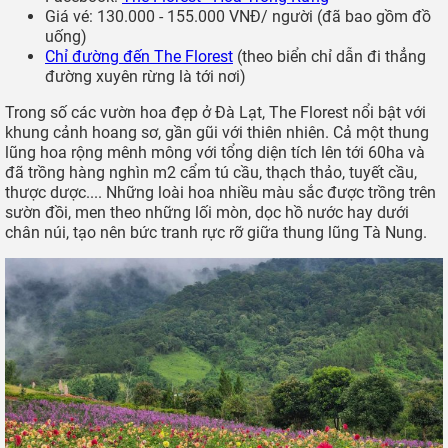
Giá vé
: 130.000 - 155.000 VNĐ/ người (đã bao gồm đồ
uống)
Chỉ đường đến The Florest
(theo biển chỉ dẫn đi thẳng
đường xuyên rừng là tới nơi)
Trong số các vườn hoa đẹp ở Đà Lạt, The Florest nổi bật với
khung cảnh hoang sơ, gần gũi với thiên nhiên. Cả một thung
lũng hoa rộng mênh mông với tổng diện tích lên tới 60ha và
đã trồng hàng nghìn m2 cẩm tú cầu, thạch thảo, tuyết cầu,
thược dược.... Những loài hoa nhiều màu sắc được trồng trên
sườn đồi, men theo những lối mòn, dọc hồ nước hay dưới
chân núi, tạo nên bức tranh rực rỡ giữa thung lũng Tà Nung.