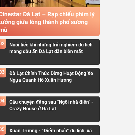
Cinestar Đà Lạt – Rạp chiếu phim lý
tưởng giữa lòng thành phố sương
mù
02
Nuối tiếc khi những trải nghiệm du lịch
mang dấu ấn Đà Lạt dần biến mất
03
Đà Lạt Chính Thức Dừng Hoạt Động Xe
Ngựa Quanh Hồ Xuân Hương
04
Câu chuyện đằng sau "Ngôi nhà điên" -
Crazy House ở Đà Lạt
05
Xuân Trường - “Điểm nhấn” du lịch, xã