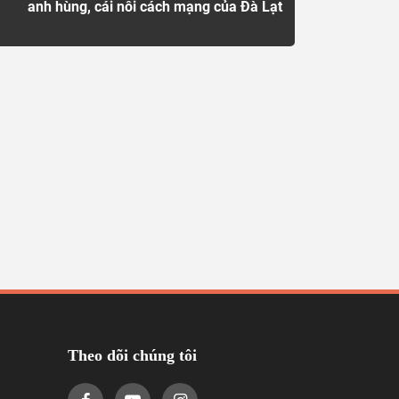
anh hùng, cái nôi cách mạng của Đà Lạt
Theo dõi chúng tôi