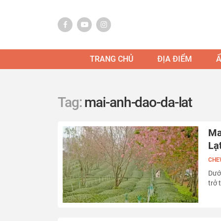
TRANG CHỦ
ĐỊA ĐIỂM
Tag:
mai-anh-dao-da-lat
Ma
La
CHE
Dướ
trở 
nhữ