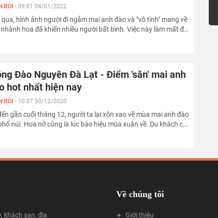
N BÙI
-
09:01 04/01/2022
qua, hình ảnh người đi ngắm mai anh đào và "vô tình" mang về
nhành hoa đã khiến nhiều người bất bình. Việc này làm mất đi
ẹp tự nhiên của hoa cũng như ý nghĩa về việc thưởng hoa,
m cảnh.
ng Đào Nguyên Đà Lạt - Điểm 'săn' mai anh
o hot nhất hiện nay
N BÙI
-
10:07 30/12/2020
ến gần cuối tháng 12, người ta lại xôn xao về mùa mai anh đào
phố núi. Hoa nở cũng là lúc báo hiệu mùa xuân về. Du khách cứ
 mà đi dọc khắp các cung đường ngập sắc hồng nhưng đẹp
t phải kể đến là mộng Đào Nguyên Đà Lạt gần LangBiang.
Về chúng tôi
y, khách sạn, địa
Giới thiệu