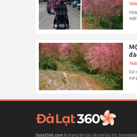
TRÂ
Vừa 
một 
vẻ đ
ngắ
Mộ
đà
TRÂ
Cứ đ
nơi 
thế
nhấ
Dalat360.com
là trang tin tức về nơi lưu trú, homesta