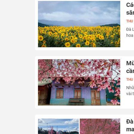
Cá
să
THU
Đà 
hoa 
Mù
cầ
THU
Nhữn
vài 
Đà
ma