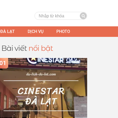
 ĐÀ LẠT
DỊCH VỤ
PHOTO
Bài viết
nổi bật
01