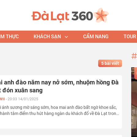
ẨM THỰC
KHÁCH SẠN
CẨM NANG
TOUR
#
5 bài viết
i anh đào năm nay nở sớm, nhuộm hồng Đà
̣t đón xuân sang
WII
-
20:03 14/01/2025
i ánh sương mờ sáng sớm, hoa mai anh đào bất ngờ khoe sắc,
thành tâm điểm thu hút hàng ngàn du khách đổ về Đà Lạt trong
ng ngày đầu năm mới 2025.