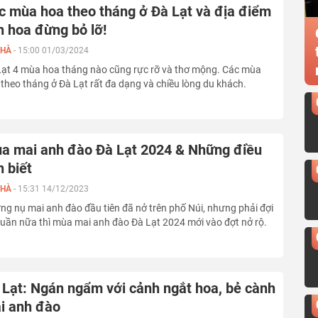
c mùa hoa theo tháng ở Đà Lạt và địa điểm
n hoa đừng bỏ lỡ!
 HÀ
-
15:00 01/03/2024
Lạt 4 mùa hoa tháng nào cũng rực rỡ và thơ mộng. Các mùa
theo tháng ở Đà Lạt rất đa dạng và chiều lòng du khách.
a mai anh đào Đà Lạt 2024 & Những điều
n biết
 HÀ
-
15:31 14/12/2023
g nụ mai anh đào đầu tiên đã nở trên phố Núi, nhưng phải đợi
tuần nữa thì mùa mai anh đào Đà Lạt 2024 mới vào đợt nở rộ.
 Lạt: Ngán ngẩm với cảnh ngắt hoa, bẻ cành
i anh đào