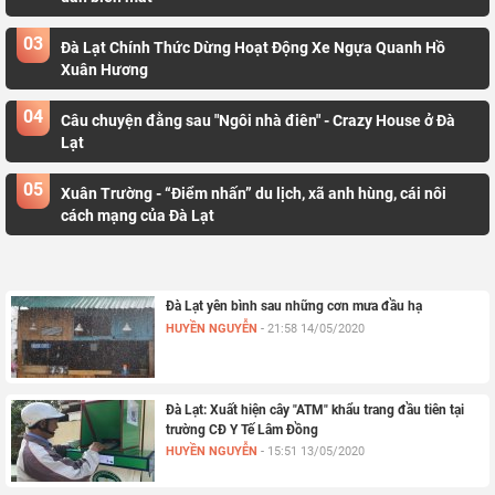
03
Đà Lạt Chính Thức Dừng Hoạt Động Xe Ngựa Quanh Hồ
Xuân Hương
04
Câu chuyện đằng sau "Ngôi nhà điên" - Crazy House ở Đà
Lạt
05
Xuân Trường - “Điểm nhấn” du lịch, xã anh hùng, cái nôi
cách mạng của Đà Lạt
Đà Lạt yên bình sau những cơn mưa đầu hạ
HUYỀN NGUYỄN
-
21:58 14/05/2020
Đà Lạt: Xuất hiện cây "ATM" khẩu trang đầu tiên tại
trường CĐ Y Tế Lâm Đồng
HUYỀN NGUYỄN
-
15:51 13/05/2020