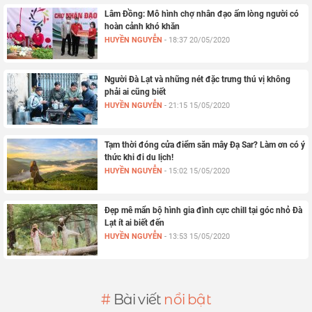
Lâm Đồng: Mô hình chợ nhân đạo ấm lòng người có
hoàn cảnh khó khăn
HUYỀN NGUYỄN
-
18:37 20/05/2020
Người Đà Lạt và những nét đặc trưng thú vị không
phải ai cũng biết
HUYỀN NGUYỄN
-
21:15 15/05/2020
Tạm thời đóng cửa điểm săn mây Đạ Sar? Làm ơn có ý
thức khi đi du lịch!
HUYỀN NGUYỄN
-
15:02 15/05/2020
Đẹp mê mẩn bộ hình gia đình cực chill tại góc nhỏ Đà
Lạt ít ai biết đến
HUYỀN NGUYỄN
-
13:53 15/05/2020
#
Bài viết
nổi bật