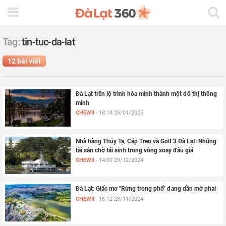
Tag:
tin-tuc-da-lat
12 bài viết
Đà Lạt trên lộ trình hóa mình thành một đô thị thông
minh
CHEWII
-
18:14 26/01/2025
Nhà hàng Thủy Tạ, Cáp Treo và Golf 3 Đà Lạt: Những
tài sản chờ tái sinh trong vòng xoay đấu giá
CHEWII
-
14:00 29/12/2024
Đà Lạt: Giấc mơ "Rừng trong phố" đang dần mờ phai
CHEWII
-
16:12 28/11/2024