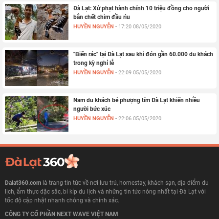
Đà Lạt: Xử phạt hành chính 10 triệu đồng cho người
bắn chết chim đầu rìu
HUYỀN NGUYỄN
-
17:20 08/05/2020
"Biển rác" tại Đà Lạt sau khi đón gần 60.000 du khách
trong kỳ nghỉ lễ
HUYỀN NGUYỄN
-
22:09 05/05/2020
Nam du khách bẻ phượng tím Đà Lạt khiến nhiều
người bức xúc
HUYỀN NGUYỄN
-
22:06 05/05/2020
Dalat360.com
là trang tin tức về nơi lưu trú, homestay, khách sạn, địa điểm du
lịch, ẩm thực đặc sắc, bí kíp du lịch và những tin tức nóng nhất tại Đà Lạt với
tốc độ cập nhật nhanh chóng và chính xác.
CÔNG TY CỔ PHẦN NEXT WAVE VIỆT NAM